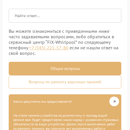
Вы можете ознакомиться с приведенными ниже
часто задаваемыми вопросами, либо обратиться в
сервисный центр “FIX-Whirlpool” по следующему
телефону
+7 (345) 221-57-86
если не нашли ответ на
свой вопрос.
Общие вопросы
Вопросы по ремонту варочных панелей
Какие документы вы предоставляете?
На этапе приема устройства на диагностику и последующий
ремонт вам будет предоставлен заказ-наряд с указанием страховых
обязательств на ваше устройство. Далее, после выполнения работ
по ремонту техники, вы получите акт выполненных работ и