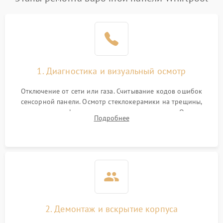
1. Диагностика и визуальный осмотр
Отключение от сети или газа. Считывание кодов ошибок
сенсорной панели. Осмотр стеклокерамики на трещины,
проверка конфорок на равномерность нагрева. Опрос
Подробнее
клиента о симптомах (не включается, не видит посуду,
щелкает).
2. Демонтаж и вскрытие корпуса