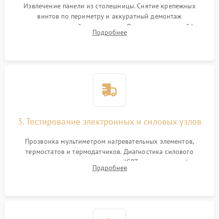
Извлечение панели из столешницы. Снятие крепежных
винтов по периметру и аккуратный демонтаж
стеклокерамической поверхности. Отсоединение шлейфов
Подробнее
сенсорного блока для доступа к силовым платам, катушкам
или ТЭНам.
3. Тестирование электронных и силовых узлов
Прозвонка мультиметром нагревательных элементов,
термостатов и термодатчиков. Диагностика силового
модуля, реле, диодных мостов и IGBT-транзисторов (для
Подробнее
индукции). Проверка кранов и газ-контроля (для газовых
панелей).