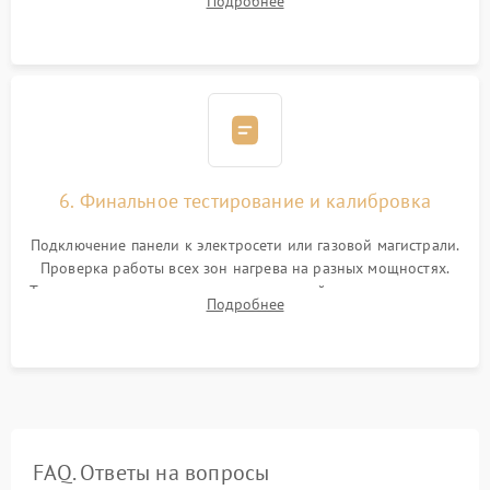
Подробнее
термостойкого герметика или укладка уплотнительной
ленты по контуру.
6. Финальное тестирование и калибровка
Подключение панели к электросети или газовой магистрали.
Проверка работы всех зон нагрева на разных мощностях.
Тестирование сенсорного управления, таймера, индикаторов
Подробнее
остаточного тепла и систем защиты от перегрева.
FAQ. Ответы на вопросы