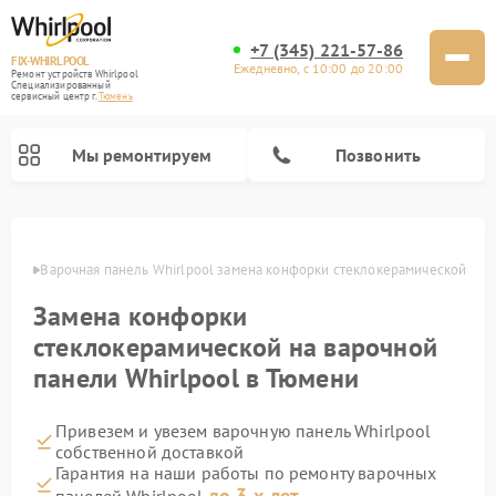
+7 (345) 221-57-86
FIX-WHIRLPOOL
Ежедневно, с 10:00 до 20:00
Ремонт устройств Whirlpool
Специализированный
cервисный центр г.
Тюмень
Мы ремонтируем
Позвонить
юмени
Варочная панель Whirlpool замена конфорки стеклокерамической
Замена конфорки
стеклокерамической на варочной
панели Whirlpool в Тюмени
Ремонт стиральных машин Whirlpool
Ремонт холодильников Whirlpool
Ремонт кухонных плит Whirlpool
Ремонт микроволновых печей Whirlpool
Ремонт посудомоечных машин Whirlpool
Привезем и увезем варочную панель Whirlpool
собственной доставкой
Гарантия на наши работы по ремонту варочных
до 3-х лет