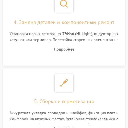
4. Замена деталей и компонентный ремонт
Установка новых ленточных ТЭНов (Hi-Light), индукторных
катушек или термопар. Перепайка сгоревших элементов на
плате управления, восстановление токопроводящих
Подробнее
дорожек. Очистка контактов и замена поврежденной
проводки.
5. Сборка и герметизация
Аккуратная укладка проводов и шлейфов, фиксация плат и
конфорок на штатных местах. Установка стеклокерамики с
проверкой равномерности зазоров. Нанесение