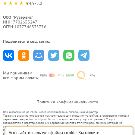
4.9-5.0
ООО "Русервис"
ИНН 7702633247
ОГРН 1077746335776
Поделиться в соц. сетях:
Мы принимаем
все формы оплаты
Политика конфиденциальности
Вся информация на сайте носит исключительно справочный характер.
Товарные знаки используются исключительно для описания устройств, в отношении которых
сервисные центры tmn.whirlpool-fixim.ru предоставляют услуги по ремонту. Услуги
оказываются в неавторизованных сервисных центрах tmn.whirlpool-fixim.ru, которые не
связаны с правообладателями товарных знаков или их официальными представителями.
Ремонт осуществляется для устройств, уже введенных в гражданский оборот в соответствии
Этот сайт использует файлы cookie. Вы можете
со статьей 1487 ГК РФ.