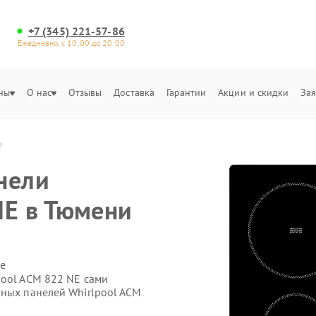
+7 (345) 221-57-86
Ежедневно, с 10:00 до 20:00
ны
О нас
Отзывы
Доставка
Гарантии
Акции и скидки
Зая
и
нели
NE в Тюмени
е
pool ACM 822 NE сами
чных панелей Whirlpool ACM