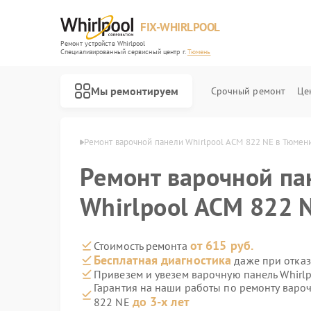
FIX-WHIRLPOOL
Ремонт устройств Whirlpool
Специализированный cервисный центр г.
Тюмень
Мы ремонтируем
Срочный ремонт
Це
 Whirlpool в Тюмени
Ремонт варочной панели Whirlpool ACM 822 NE в Тюмен
Ремонт варочной па
Whirlpool ACM 822 
Ремонт стиральных машин Whirlpool
Ремонт микроволновых печей Whirlpool
Ремонт холодильников Whirlpool
Ремонт посудомоечных машин Whirlpool
Ремонт кухонных плит Whirlpool
от 615 руб.
Стоимость ремонта
Бесплатная диагностика
даже при отказ
Привезем и увезем варочную панель Whirl
Гарантия на наши работы по ремонту варо
до 3-х лет
822 NE