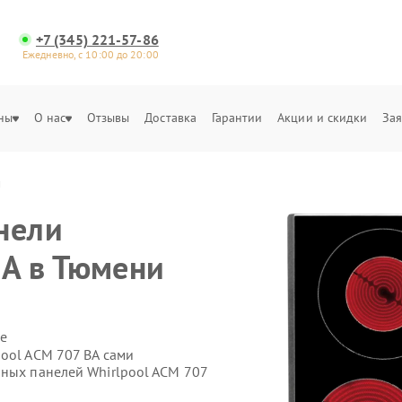
+7 (345) 221-57-86
Ежедневно, с 10:00 до 20:00
ны
О нас
Отзывы
Доставка
Гарантии
Акции и скидки
Зая
и
нели
BA в Тюмени
е
pool ACM 707 BA сами
чных панелей Whirlpool ACM 707