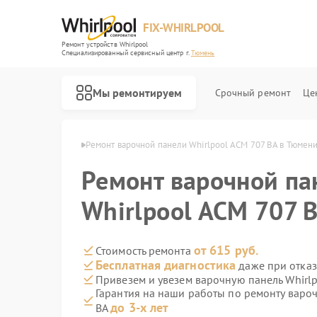
FIX-WHIRLPOOL
Ремонт устройств Whirlpool
Специализированный cервисный центр г.
Тюмень
Мы ремонтируем
Срочный ремонт
Це
 Whirlpool в Тюмени
Ремонт варочной панели Whirlpool ACM 707 BA в Тюмен
Ремонт варочной па
Whirlpool ACM 707 
Ремонт стиральных машин Whirlpool
Ремонт микроволновых печей Whirlpool
Ремонт холодильников Whirlpool
Ремонт посудомоечных машин Whirlpool
Ремонт кухонных плит Whirlpool
от 615 руб.
Стоимость ремонта
Бесплатная диагностика
даже при отказ
Привезем и увезем варочную панель Whirl
Гарантия на наши работы по ремонту варо
до 3-х лет
BA