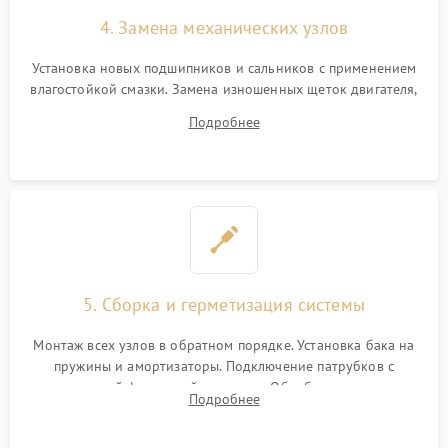
4. Замена механических узлов
Установка новых подшипников и сальников с применением
влагостойкой смазки. Замена изношенных щеток двигателя,
порванного ремня привода, неисправного сливного насоса
Подробнее
или поврежденной резиновой манжеты.
5. Сборка и герметизация системы
Монтаж всех узлов в обратном порядке. Установка бака на
пружины и амортизаторы. Подключение патрубков с
надежной фиксацией хомутами. Обработка стыков
Подробнее
герметиком для предотвращения возможных протечек воды.