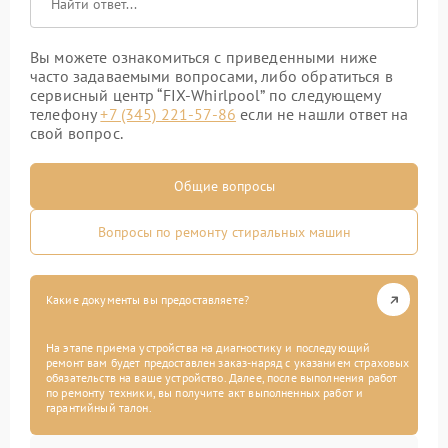
Вы можете ознакомиться с приведенными ниже
часто задаваемыми вопросами, либо обратиться в
сервисный центр “FIX-Whirlpool” по следующему
телефону
+7 (345) 221-57-86
если не нашли ответ на
свой вопрос.
Общие вопросы
Вопросы по ремонту стиральных машин
Какие документы вы предоставляете?
На этапе приема устройства на диагностику и последующий
ремонт вам будет предоставлен заказ-наряд с указанием страховых
обязательств на ваше устройство. Далее, после выполнения работ
по ремонту техники, вы получите акт выполненных работ и
гарантийный талон.