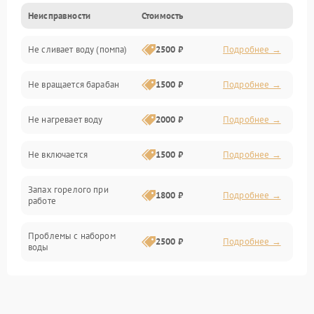
Неисправности
Стоимость
Электропитание
Не сливает воду (помпа)
2500 ₽
Подробнее →
Водоснабжение
Не вращается барабан
1500 ₽
Подробнее →
Слив
Не нагревает воду
2000 ₽
Подробнее →
Программное обеспечение
Не включается
1500 ₽
Подробнее →
Запах горелого при
1800 ₽
Подробнее →
работе
Проблемы с набором
2500 ₽
Подробнее →
воды
Замена ТЭНа
2200 ₽
Подробнее →