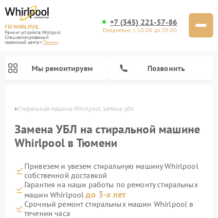
+7 (345) 221-57-86
FIX-WHIRLPOOL
Ежедневно, с 10:00 до 20:00
Ремонт устройств Whirlpool
Специализированный
cервисный центр г.
Тюмень
Мы ремонтируем
Позвонить
юмени
Стиральная машина Whirlpool замена убл
Замена УБЛ на стиральной машине
Whirlpool в Тюмени
Привезем и увезем стиральную машину Whirlpool
Ремонт варочных панелей Whirlpool
Ремонт холодильников Whirlpool
Ремонт кухонных плит Whirlpool
Ремонт микроволновых печей Whirlpool
Ремонт посудомоечных машин Whirlpool
собственной доставкой
Гарантия на наши работы по ремонту стиральных
до 3-х лет
машин Whirlpool
Срочный ремонт стиральных машин Whirlpool в
течении часа