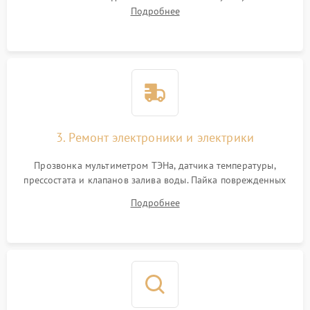
амортизаторов. Проверка подшипников барабана и
Подробнее
крестовины на износ, а манжеты люка на разрывы.
3. Ремонт электроники и электрики
Прозвонка мультиметром ТЭНа, датчика температуры,
прессостата и клапанов залива воды. Пайка поврежденных
дорожек или замена симисторов на плате управления.
Подробнее
Восстановление целостности проводки и контактов.