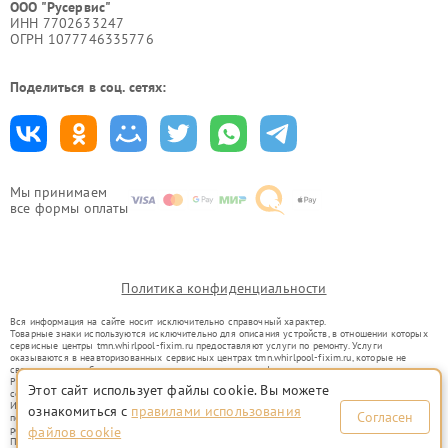
ООО "Русервис"
ИНН 7702633247
ОГРН 1077746335776
Поделиться в соц. сетях:
Мы принимаем
все формы оплаты
Политика конфиденциальности
Вся информация на сайте носит исключительно справочный характер.
Товарные знаки используются исключительно для описания устройств, в отношении которых
сервисные центры tmn.whirlpool-fixim.ru предоставляют услуги по ремонту. Услуги
оказываются в неавторизованных сервисных центрах tmn.whirlpool-fixim.ru, которые не
связаны с правообладателями товарных знаков или их официальными представителями.
Ремонт осуществляется для устройств, уже введенных в гражданский оборот в соответствии
Этот сайт использует файлы cookie. Вы можете
со статьей 1487 ГК РФ.
Использование товарных знаков не преследует цели индивидуализации услуг или введения
ознакомиться с
правилами использования
Согласен
потребителей в заблуждение, а служит для информирования о предоставляемых услугах по
ремонту техники указанных брендов.
файлов cookie
Представленная на сайте информация не является публичной офертой, определяемой