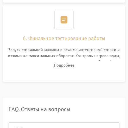
6. Финальное тестирование работы
Запуск стиральной машины в режиме интенсивной стирки и
отжима на максимальных оборотах. Контроль нагрева воды,
корректности слива, отсутствия излишних вибраций,
Подробнее
посторонних стуков и протечек под корпусом.
FAQ. Ответы на вопросы