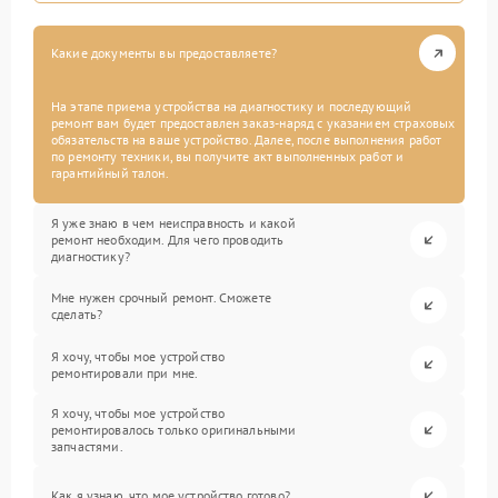
Какие документы вы предоставляете?
На этапе приема устройства на диагностику и последующий
ремонт вам будет предоставлен заказ-наряд с указанием страховых
обязательств на ваше устройство. Далее, после выполнения работ
по ремонту техники, вы получите акт выполненных работ и
гарантийный талон.
Я уже знаю в чем неисправность и какой
ремонт необходим. Для чего проводить
диагностику?
Мне нужен срочный ремонт. Сможете
сделать?
Я хочу, чтобы мое устройство
ремонтировали при мне.
Я хочу, чтобы мое устройство
ремонтировалось только оригинальными
запчастями.
Как я узнаю, что мое устройство готово?