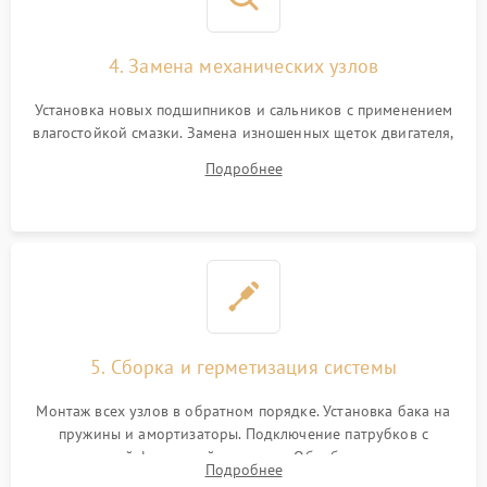
4. Замена механических узлов
Установка новых подшипников и сальников с применением
влагостойкой смазки. Замена изношенных щеток двигателя,
порванного ремня привода, неисправного сливного насоса
Подробнее
или поврежденной резиновой манжеты.
5. Сборка и герметизация системы
Монтаж всех узлов в обратном порядке. Установка бака на
пружины и амортизаторы. Подключение патрубков с
надежной фиксацией хомутами. Обработка стыков
Подробнее
герметиком для предотвращения возможных протечек воды.