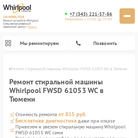
+7 (345) 221-57-86
FIX-WHIRLPOOL
Ежедневно, с 10:00 до 20:00
Ремонт устройств Whirlpool
Специализированный
cервисный центр г.
Тюмень
Мы ремонтируем
Позвонить
юмени
Ремонт стиральной машины Whirlpool FWSD 61053 WC в Тюмени
Ремонт стиральной машины
Whirlpool FWSD 61053 WC в
Тюмени
Ремонт варочных панелей Whirlpool
Ремонт холодильников Whirlpool
Ремонт кухонных плит Whirlpool
Ремонт микроволновых печей Whirlpool
Ремонт посудомоечных машин Whirlpool
от 815 руб.
Стоимость ремонта
Бесплатная диагностика
даже при отказе
Привезем и увезем стиральную машину Whirlpool
FWSD 61053 WC сами