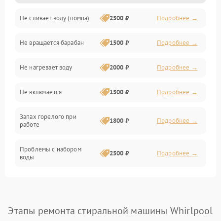
Не сливает воду (помпа)
2500 ₽
Подробнее →
Водоснабжение
Не вращается барабан
1500 ₽
Подробнее →
Слив
Не нагревает воду
2000 ₽
Подробнее →
Программное обеспечение
Не включается
1500 ₽
Подробнее →
Запах горелого при
1800 ₽
Подробнее →
работе
Проблемы с набором
2500 ₽
Подробнее →
воды
Замена ТЭНа
2200 ₽
Подробнее →
Замена платы управления
2200 ₽
Подробнее →
Этапы ремонта стиральной машины Whirlpool