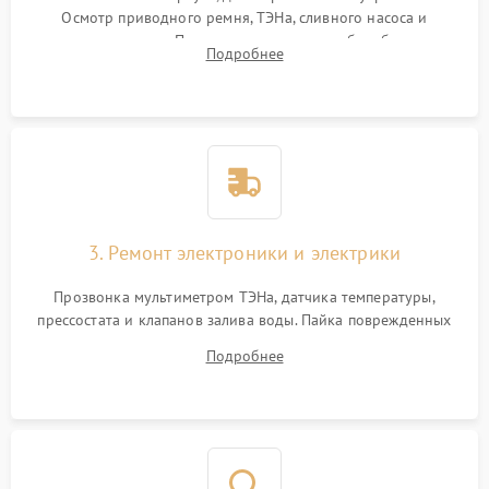
Осмотр приводного ремня, ТЭНа, сливного насоса и
амортизаторов. Проверка подшипников барабана и
Подробнее
крестовины на износ, а манжеты люка на разрывы.
3. Ремонт электроники и электрики
Прозвонка мультиметром ТЭНа, датчика температуры,
прессостата и клапанов залива воды. Пайка поврежденных
дорожек или замена симисторов на плате управления.
Подробнее
Восстановление целостности проводки и контактов.