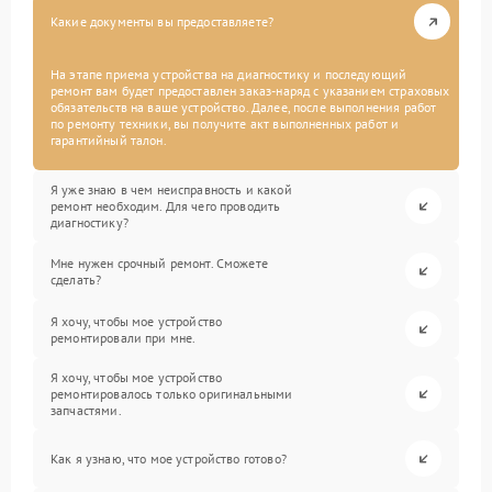
Какие документы вы предоставляете?
На этапе приема устройства на диагностику и последующий
ремонт вам будет предоставлен заказ-наряд с указанием страховых
обязательств на ваше устройство. Далее, после выполнения работ
по ремонту техники, вы получите акт выполненных работ и
гарантийный талон.
Я уже знаю в чем неисправность и какой
ремонт необходим. Для чего проводить
диагностику?
Мне нужен срочный ремонт. Сможете
сделать?
Я хочу, чтобы мое устройство
ремонтировали при мне.
Я хочу, чтобы мое устройство
ремонтировалось только оригинальными
запчастями.
Как я узнаю, что мое устройство готово?