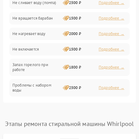
Не сливает воду (помпа)
2500 ₽
Подробнее →
Водоснабжение
Не вращается барабан
1500 ₽
Подробнее →
Слив
Не нагревает воду
2000 ₽
Подробнее →
Программное обеспечение
Не включается
1500 ₽
Подробнее →
Запах горелого при
1800 ₽
Подробнее →
работе
Проблемы с набором
2500 ₽
Подробнее →
воды
Замена ТЭНа
2200 ₽
Подробнее →
Замена платы управления
2200 ₽
Подробнее →
Этапы ремонта стиральной машины Whirlpool