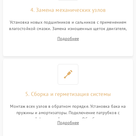
4. Замена механических узлов
Установка новых подшипников и сальников с применением
влагостойкой смазки. Замена изношенных щеток двигателя,
порванного ремня привода, неисправного сливного насоса
Подробнее
или поврежденной резиновой манжеты.
5. Сборка и герметизация системы
Монтаж всех узлов в обратном порядке. Установка бака на
пружины и амортизаторы. Подключение патрубков с
надежной фиксацией хомутами. Обработка стыков
Подробнее
герметиком для предотвращения возможных протечек воды.