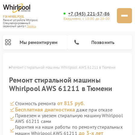
+7 (345) 221-57-86
FIX-WHIRLPOOL
Ежедневно, с 10:00 до 20:00
Ремонт устройств Whirlpool
Специализированный
cервисный центр г.
Тюмень
Мы ремонтируем
Позвонить
юмени
Ремонт стиральной машины Whirlpool AWS 61211 в Тюмени
Ремонт стиральной машины
Whirlpool AWS 61211 в Тюмени
от 815 руб.
Стоимость ремонта
Ремонт варочных панелей Whirlpool
Ремонт холодильников Whirlpool
Ремонт кухонных плит Whirlpool
Ремонт микроволновых печей Whirlpool
Ремонт посудомоечных машин Whirlpool
Бесплатная диагностика
даже при отказе
Привезем и увезем стиральную машину Whirlpool
AWS 61211 сами
Гарантия на наши работы по ремонту стиральных
до 3-х лет
машин Whirlpool AWS 61211