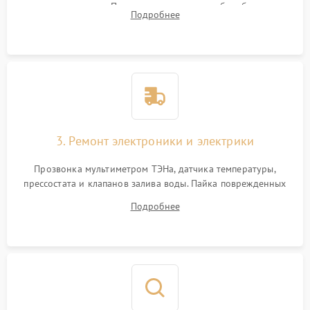
амортизаторов. Проверка подшипников барабана и
Подробнее
крестовины на износ, а манжеты люка на разрывы.
3. Ремонт электроники и электрики
Прозвонка мультиметром ТЭНа, датчика температуры,
прессостата и клапанов залива воды. Пайка поврежденных
дорожек или замена симисторов на плате управления.
Подробнее
Восстановление целостности проводки и контактов.