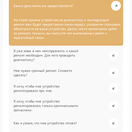
Какие документы вы предоставляете?
На этапе приема устройства на диагностику и последующий
ремонт вам будет предоставлен заказ-наряд с указанием страховых
обязательств на ваше устройство. Далее, после выполнения работ
по ремонту техники, вы получите акт выполненных работ и
гарантийный талон.
Я уже знаю в чем неисправность и какой
ремонт необходим. Для чего проводить
диагностику?
Мне нужен срочный ремонт. Сможете
сделать?
Я хочу, чтобы мое устройство
ремонтировали при мне.
Я хочу, чтобы мое устройство
ремонтировалось только оригинальными
запчастями.
Как я узнаю, что мое устройство готово?