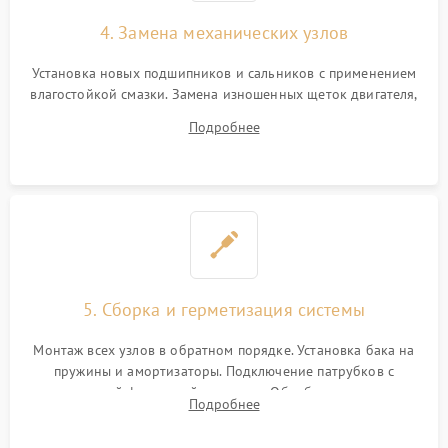
4. Замена механических узлов
Установка новых подшипников и сальников с применением
влагостойкой смазки. Замена изношенных щеток двигателя,
порванного ремня привода, неисправного сливного насоса
Подробнее
или поврежденной резиновой манжеты.
5. Сборка и герметизация системы
Монтаж всех узлов в обратном порядке. Установка бака на
пружины и амортизаторы. Подключение патрубков с
надежной фиксацией хомутами. Обработка стыков
Подробнее
герметиком для предотвращения возможных протечек воды.