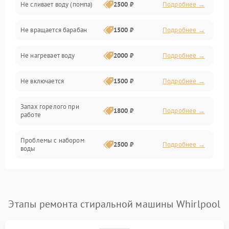
Не сливает воду (помпа)
2500 ₽
Подробнее →
Водоснабжение
Не вращается барабан
1500 ₽
Подробнее →
Слив
Не нагревает воду
2000 ₽
Подробнее →
Программное обеспечение
Не включается
1500 ₽
Подробнее →
Запах горелого при
1800 ₽
Подробнее →
работе
Проблемы с набором
2500 ₽
Подробнее →
воды
Замена ТЭНа
2200 ₽
Подробнее →
Замена платы управления
2200 ₽
Подробнее →
Этапы ремонта стиральной машины Whirlpool