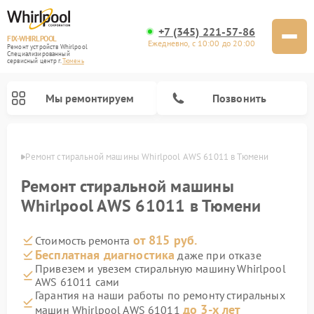
+7 (345) 221-57-86
FIX-WHIRLPOOL
Ежедневно, с 10:00 до 20:00
Ремонт устройств Whirlpool
Специализированный
cервисный центр г.
Тюмень
Мы ремонтируем
Позвонить
юмени
Ремонт стиральной машины Whirlpool AWS 61011 в Тюмени
Ремонт стиральной машины
Whirlpool AWS 61011 в Тюмени
от 815 руб.
Стоимость ремонта
Ремонт варочных панелей Whirlpool
Ремонт холодильников Whirlpool
Ремонт кухонных плит Whirlpool
Ремонт микроволновых печей Whirlpool
Ремонт посудомоечных машин Whirlpool
Бесплатная диагностика
даже при отказе
Привезем и увезем стиральную машину Whirlpool
AWS 61011 сами
Гарантия на наши работы по ремонту стиральных
до 3-х лет
машин Whirlpool AWS 61011