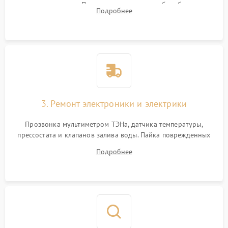
амортизаторов. Проверка подшипников барабана и
Подробнее
крестовины на износ, а манжеты люка на разрывы.
3. Ремонт электроники и электрики
Прозвонка мультиметром ТЭНа, датчика температуры,
прессостата и клапанов залива воды. Пайка поврежденных
дорожек или замена симисторов на плате управления.
Подробнее
Восстановление целостности проводки и контактов.