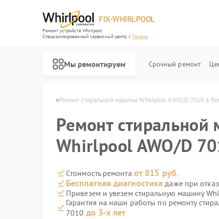
FIX-WHIRLPOOL
Ремонт устройств Whirlpool
Специализированный cервисный центр г.
Тюмень
Мы ремонтируем
Срочный ремонт
Це
Whirlpool в Тюмени
Ремонт стиральной машины Whirlpool AWO/D 7010 в Т
Ремонт стиральной
Whirlpool AWO/D 70
Ремонт варочных панелей Whirlpool
Ремонт микроволновых печей Whirlpool
Ремонт холодильников Whirlpool
Ремонт посудомоечных машин Whirlpool
Ремонт кухонных плит Whirlpool
от 815 руб.
Стоимость ремонта
Бесплатная диагностика
даже при отказ
Привезем и увезем стиральную машину Whi
Гарантия на наши работы по ремонту стир
до 3-х лет
7010