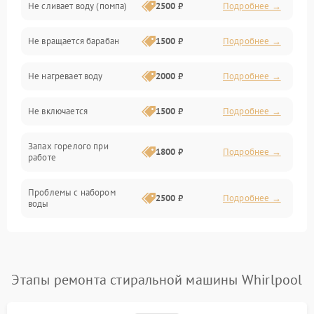
Не сливает воду (помпа)
2500 ₽
Подробнее →
Водоснабжение
Не вращается барабан
1500 ₽
Подробнее →
Слив
Не нагревает воду
2000 ₽
Подробнее →
Программное обеспечение
Не включается
1500 ₽
Подробнее →
Запах горелого при
1800 ₽
Подробнее →
работе
Проблемы с набором
2500 ₽
Подробнее →
воды
Замена ТЭНа
2200 ₽
Подробнее →
Замена платы управления
2200 ₽
Подробнее →
Этапы ремонта стиральной машины Whirlpool