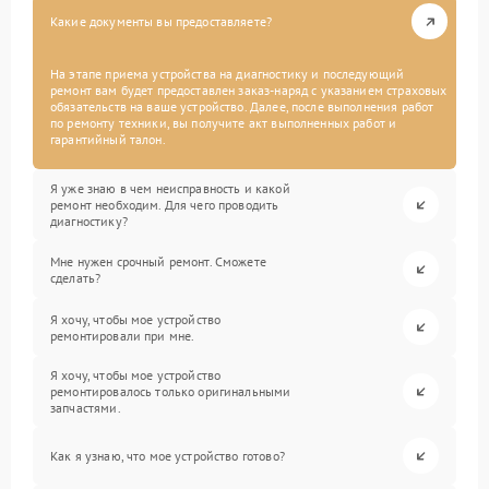
Какие документы вы предоставляете?
На этапе приема устройства на диагностику и последующий
ремонт вам будет предоставлен заказ-наряд с указанием страховых
обязательств на ваше устройство. Далее, после выполнения работ
по ремонту техники, вы получите акт выполненных работ и
гарантийный талон.
Я уже знаю в чем неисправность и какой
ремонт необходим. Для чего проводить
диагностику?
Мне нужен срочный ремонт. Сможете
сделать?
Я хочу, чтобы мое устройство
ремонтировали при мне.
Я хочу, чтобы мое устройство
ремонтировалось только оригинальными
запчастями.
Как я узнаю, что мое устройство готово?