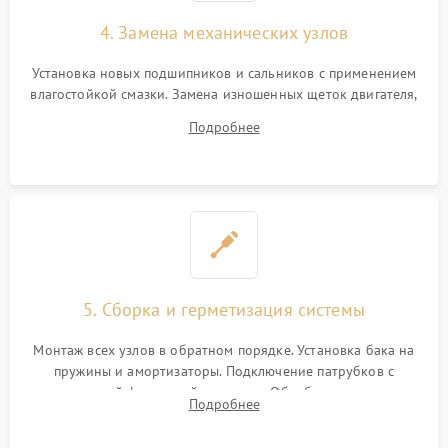
4. Замена механических узлов
Установка новых подшипников и сальников с применением
влагостойкой смазки. Замена изношенных щеток двигателя,
порванного ремня привода, неисправного сливного насоса
Подробнее
или поврежденной резиновой манжеты.
5. Сборка и герметизация системы
Монтаж всех узлов в обратном порядке. Установка бака на
пружины и амортизаторы. Подключение патрубков с
надежной фиксацией хомутами. Обработка стыков
Подробнее
герметиком для предотвращения возможных протечек воды.