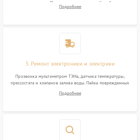
амортизаторов. Проверка подшипников барабана и
Подробнее
крестовины на износ, а манжеты люка на разрывы.
3. Ремонт электроники и электрики
Прозвонка мультиметром ТЭНа, датчика температуры,
прессостата и клапанов залива воды. Пайка поврежденных
дорожек или замена симисторов на плате управления.
Подробнее
Восстановление целостности проводки и контактов.