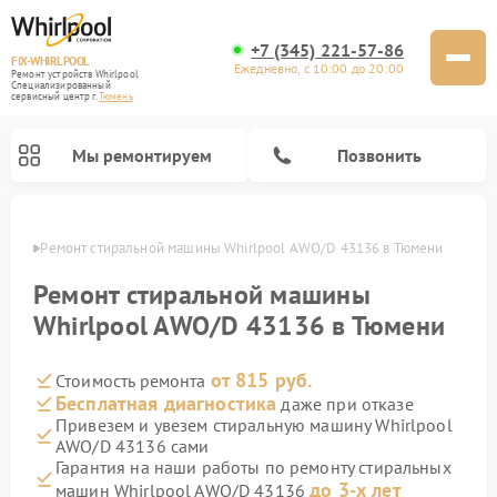
+7 (345) 221-57-86
FIX-WHIRLPOOL
Ежедневно, с 10:00 до 20:00
Ремонт устройств Whirlpool
Специализированный
cервисный центр г.
Тюмень
Мы ремонтируем
Позвонить
юмени
Ремонт стиральной машины Whirlpool AWO/D 43136 в Тюмени
Ремонт стиральной машины
Whirlpool AWO/D 43136 в Тюмени
от 815 руб.
Стоимость ремонта
Ремонт варочных панелей Whirlpool
Ремонт холодильников Whirlpool
Ремонт кухонных плит Whirlpool
Ремонт микроволновых печей Whirlpool
Ремонт посудомоечных машин Whirlpool
Бесплатная диагностика
даже при отказе
Привезем и увезем стиральную машину Whirlpool
AWO/D 43136 сами
Гарантия на наши работы по ремонту стиральных
до 3-х лет
машин Whirlpool AWO/D 43136