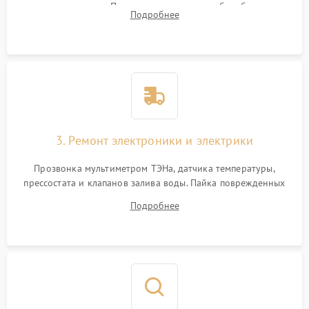
амортизаторов. Проверка подшипников барабана и
Подробнее
крестовины на износ, а манжеты люка на разрывы.
3. Ремонт электроники и электрики
Прозвонка мультиметром ТЭНа, датчика температуры,
прессостата и клапанов залива воды. Пайка поврежденных
дорожек или замена симисторов на плате управления.
Подробнее
Восстановление целостности проводки и контактов.