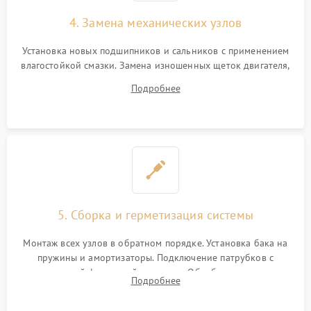
4. Замена механических узлов
Установка новых подшипников и сальников с применением
влагостойкой смазки. Замена изношенных щеток двигателя,
порванного ремня привода, неисправного сливного насоса
Подробнее
или поврежденной резиновой манжеты.
5. Сборка и герметизация системы
Монтаж всех узлов в обратном порядке. Установка бака на
пружины и амортизаторы. Подключение патрубков с
надежной фиксацией хомутами. Обработка стыков
Подробнее
герметиком для предотвращения возможных протечек воды.