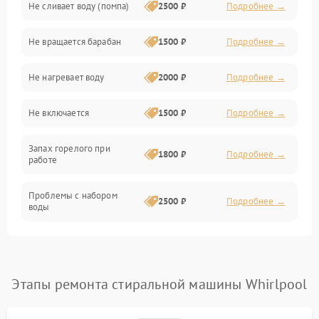
Не сливает воду (помпа)
2500 ₽
Подробнее →
Водоснабжение
Не вращается барабан
1500 ₽
Подробнее →
Слив
Не нагревает воду
2000 ₽
Подробнее →
Программное обеспечение
Не включается
1500 ₽
Подробнее →
Запах горелого при
1800 ₽
Подробнее →
работе
Проблемы с набором
2500 ₽
Подробнее →
воды
Замена ТЭНа
2200 ₽
Подробнее →
Замена платы управления
2200 ₽
Подробнее →
Этапы ремонта стиральной машины Whirlpool