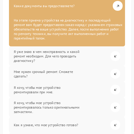
Какие документы вы предоставляете?
На этапе приема устройства на диагностику и последующий
ремонт вам будет предоставлен заказ-наряд с указанием страховых
обязательств на ваше устройство. Далее, после выполнения работ
по ремонту техники, вы получите акт выполненных работ и
гарантийный талон.
Я уже знаю в чем неисправность и какой
ремонт необходим. Для чего проводить
диагностику?
Мне нужен срочный ремонт. Сможете
сделать?
Я хочу, чтобы мое устройство
ремонтировали при мне.
Я хочу, чтобы мое устройство
ремонтировалось только оригинальными
запчастями.
Как я узнаю, что мое устройство готово?