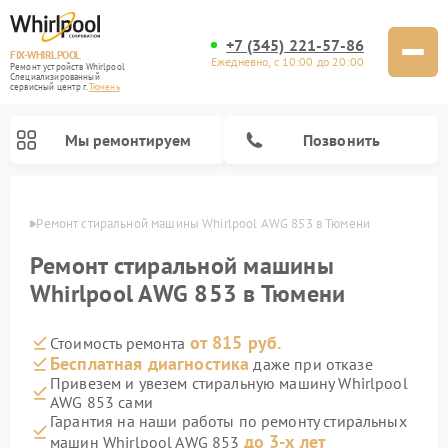
+7 (345) 221-57-86
FIX-WHIRLPOOL
Ежедневно, с 10:00 до 20:00
Ремонт устройств Whirlpool
Специализированный
cервисный центр г.
Тюмень
Мы ремонтируем
Позвонить
юмени
Ремонт стиральной машины Whirlpool AWG 853 в Тюмени
Ремонт стиральной машины
Whirlpool AWG 853 в Тюмени
от 815 руб.
Стоимость ремонта
Ремонт варочных панелей Whirlpool
Ремонт холодильников Whirlpool
Ремонт кухонных плит Whirlpool
Ремонт микроволновых печей Whirlpool
Ремонт посудомоечных машин Whirlpool
Бесплатная диагностика
даже при отказе
Привезем и увезем стиральную машину Whirlpool
AWG 853 сами
Гарантия на наши работы по ремонту стиральных
до 3-х лет
машин Whirlpool AWG 853