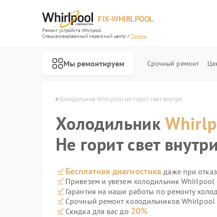
FIX-WHIRLPOOL
Ремонт устройств Whirlpool
Специализированный cервисный центр г.
Тюмень
Мы ремонтируем
Срочный ремонт
Це
Whirlpool в Тюмени
Холодильник Whirlpool не горит свет внутри
Холодильник
Whirlp
Не горит свет внутр
Ремонт варочных панелей Whirlpool
Ремонт стиральных машин Whirlpool
Ремонт микроволновых печей Whirlpool
Ремонт посудомоечных машин Whirlpool
Ремонт кухонных плит Whirlpool
Бесплатная диагностика
даже при отказ
Привезем и увезем холодильник Whirlpool
Гарантия на наши работы по ремонту холо
Срочный ремонт холодильников Whirlpool 
20%
Скидка для вас до