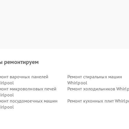
ы ремонтируем
монт варочных панелей
Ремонт стиральных машин
irlpool
Whirlpool
монт микроволновых печей
Ремонт холодильников Whirl
irlpool
монт посудомоечных машин
Ремонт кухонных плит Whirlp
irlpool