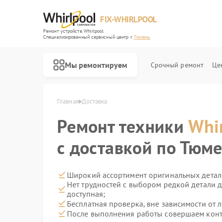
FIX-WHIRLPOOL
Ремонт устройств Whirlpool
Специализированный cервисный центр г.
Тюмень
Мы ремонтируем
Срочный ремонт
Це
Главная
Доставка
Ремонт техники
Whi
с доставкой по Тюм
Широкий ассортимент оригинальных детале
Нет трудностей с выбором редкой детали д
Ремонт варочных панелей Whirlpool
Ремонт стиральных машин Whirlpool
Ремонт микроволновых печей Whirlpool
Ремонт холодильников Whirlpool
Ремонт посудомоечных машин Whirlpool
Ремонт кухонных плит Whirlpool
доступная;
Бесплатная проверка, вне зависимости от 
После выполнения работы совершаем контр